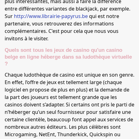
plus intéressantes, mais aussi à faire la différence
entre différentes variantes de blackjack, par exemple.
Sur
http://www.librairie-papyrus.be
qui est notre
partenaire, vous retrouverez des informations
complémentaires. C'est pour cela que nous vous
invitons à le visiter.
Quels sont tous les jeux de casino qu'un casino
belge en ligne héberge dans sa ludothèque virtuelle
?
Chaque ludothèque de casino est unique en son genre.
En effet, l’offre de jeux est tellement large (chaque
logiciel en propose de plus en plus) et la demande de
la part des joueurs est tellement grande que les
casinos doivent s’adapter. Si certains ont pris le parti de
n’héberger qu’un seul fournisseur pour satisfaire une
certaine clientèle, beaucoup font appel aux services de
nombreux autres éditeurs. Les plus célèbres sont
Microgaming, NetEnt, Thunderkick, Quickspin ou