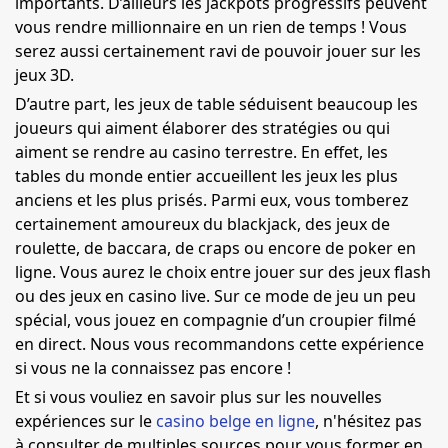
importants. D’ailleurs les jackpots progressifs peuvent
vous rendre millionnaire en un rien de temps ! Vous
serez aussi certainement ravi de pouvoir jouer sur les
jeux 3D.
D’autre part, les jeux de table séduisent beaucoup les
joueurs qui aiment élaborer des stratégies ou qui
aiment se rendre au casino terrestre. En effet, les
tables du monde entier accueillent les jeux les plus
anciens et les plus prisés. Parmi eux, vous tomberez
certainement amoureux du blackjack, des jeux de
roulette, de baccara, de craps ou encore de poker en
ligne. Vous aurez le choix entre jouer sur des jeux flash
ou des jeux en casino live. Sur ce mode de jeu un peu
spécial, vous jouez en compagnie d’un croupier filmé
en direct. Nous vous recommandons cette expérience
si vous ne la connaissez pas encore !
Et si vous vouliez en savoir plus sur les nouvelles
expériences sur le
casino belge en ligne
, n'hésitez pas
à consulter de multiples sources pour vous former en