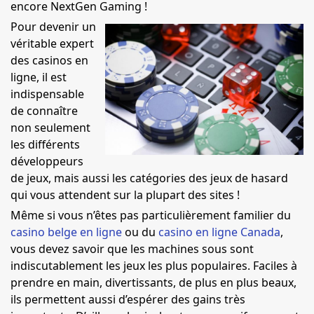
encore NextGen Gaming !
Pour devenir un
véritable expert
des casinos en
ligne, il est
indispensable
de connaître
non seulement
les différents
développeurs
de jeux, mais aussi les catégories des jeux de hasard
qui vous attendent sur la plupart des sites !
Même si vous n’êtes pas particulièrement familier du
casino belge en ligne
ou du
casino en ligne Canada
,
vous devez savoir que les machines sous sont
indiscutablement les jeux les plus populaires. Faciles à
prendre en main, divertissants, de plus en plus beaux,
ils permettent aussi d’espérer des gains très